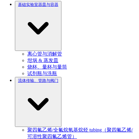
基础实验室器皿与容器
离心管与消解管
坩埚 & 蒸发皿
烧杯、量杯与量筒
试剂瓶与洗瓶
流体传输、管路与阀门
聚四氟乙烯/全氟烷氧基烷烃 tubing（聚四氟乙烯/
可溶性聚四氟乙烯管）