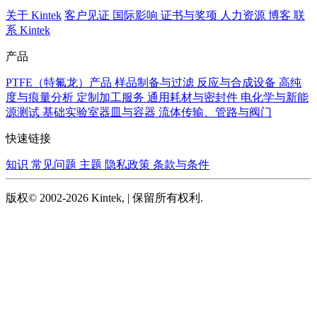
关于 Kintek
客户见证
国际影响
证书与奖项
人力资源
博客
联
系 Kintek
产品
PTFE（特氟龙）产品
样品制备与过滤
反应与合成设备
高纯
度与痕量分析
定制加工服务
通用耗材与密封件
电化学与新能
源测试
基础实验室器皿与容器
流体传输、管路与阀门
快速链接
知识
常见问题
主题
隐私政策
条款与条件
版权© 2002-2026 Kintek, | 保留所有权利.