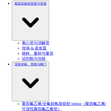
基础实验室器皿与容器
离心管与消解管
坩埚 & 蒸发皿
烧杯、量杯与量筒
试剂瓶与洗瓶
流体传输、管路与阀门
聚四氟乙烯/全氟烷氧基烷烃 tubing（聚四氟乙烯/
可溶性聚四氟乙烯管）