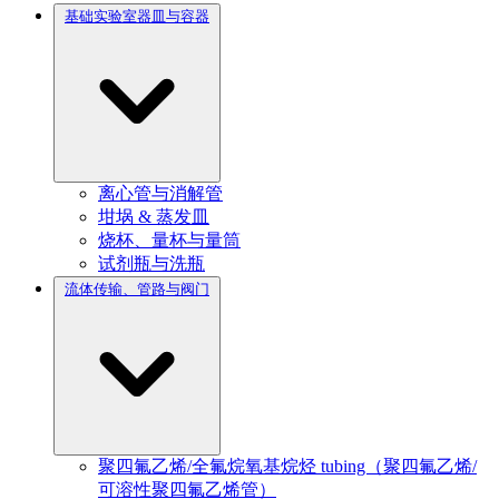
基础实验室器皿与容器
离心管与消解管
坩埚 & 蒸发皿
烧杯、量杯与量筒
试剂瓶与洗瓶
流体传输、管路与阀门
聚四氟乙烯/全氟烷氧基烷烃 tubing（聚四氟乙烯/
可溶性聚四氟乙烯管）