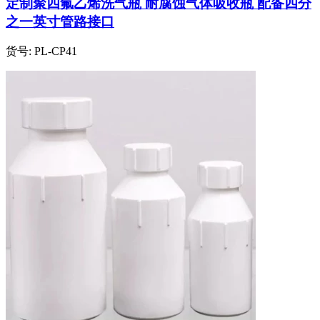
定制聚四氟乙烯洗气瓶 耐腐蚀气体吸收瓶 配备四分
之一英寸管路接口
货号:
PL-CP41