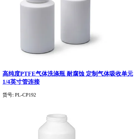
高纯度PTFE气体洗涤瓶 耐腐蚀 定制气体吸收单元
1/4英寸管连接
货号:
PL-CP192