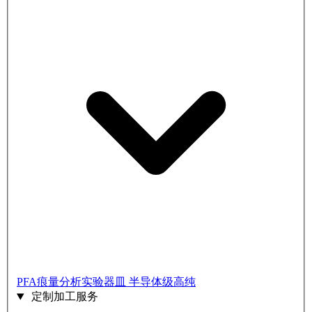
PFA痕量分析实验器皿
半导体级高纯
定制加工服务