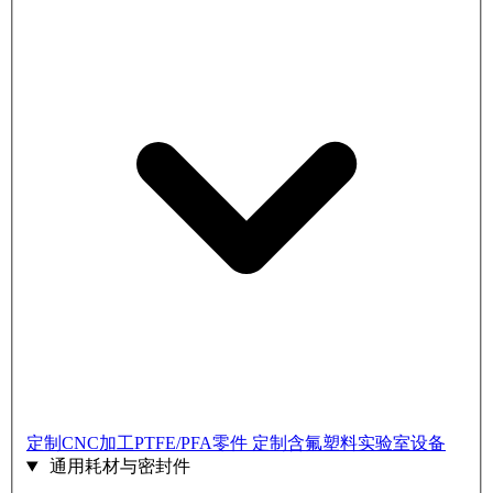
定制CNC加工PTFE/PFA零件
定制含氟塑料实验室设备
通用耗材与密封件