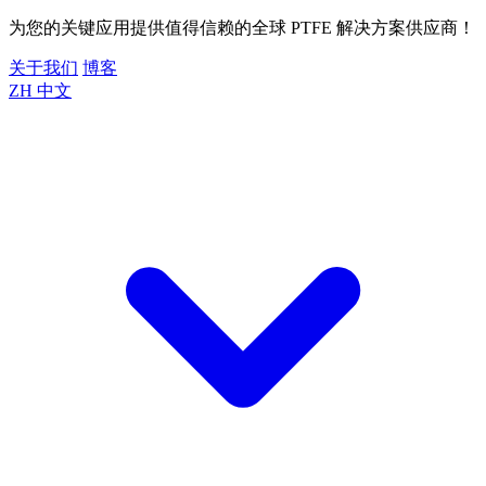
为您的关键应用提供值得信赖的全球 PTFE 解决方案供应商！
关于我们
博客
ZH
中文